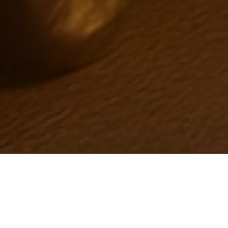
A
b
o
u
t
R
i
m
b
a
.