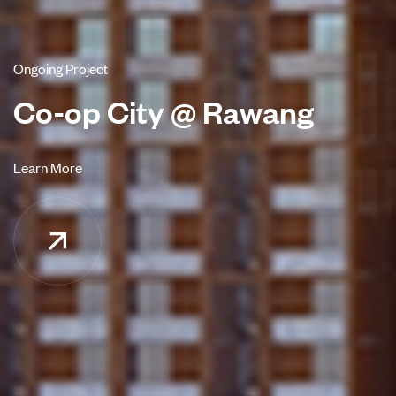
O
n
g
o
i
n
g
P
r
o
j
e
c
t
C
o
-
o
p
C
i
t
y
@
R
a
w
a
n
g
L
e
a
r
n
M
o
r
e